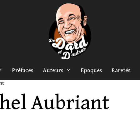
Préfaces
Auteurs
Epoques
Raretés
nt
hel Aubriant