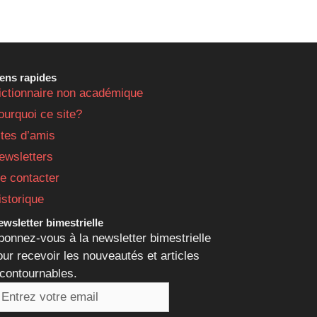
iens rapides
ictionnaire non académique
ourquoi ce site?
ites d’amis
ewsletters
e contacter
istorique
wsletter bimestrielle
bonnez-vous à la newsletter bimestrielle
our recevoir les nouveautés et articles
ncontournables.