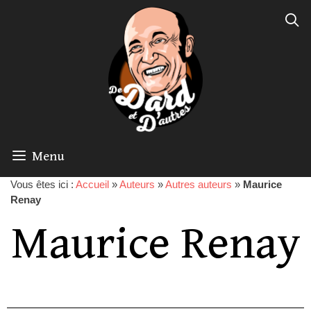
Menu
Vous êtes ici :
Accueil
»
Auteurs
»
Autres auteurs
»
Maurice
Renay
Maurice Renay