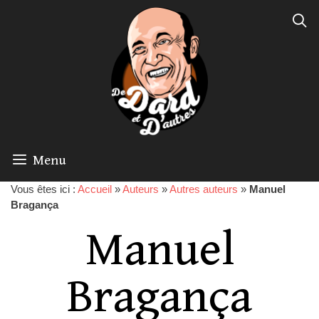
Menu
Vous êtes ici :
Accueil
»
Auteurs
»
Autres auteurs
»
Manuel
Bragança
Manuel
Bragança