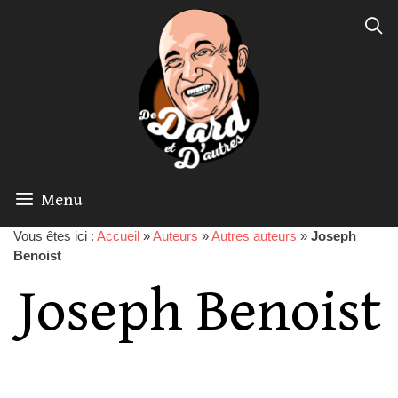
Menu
Vous êtes ici :
Accueil
»
Auteurs
»
Autres auteurs
»
Joseph
Benoist
Joseph Benoist