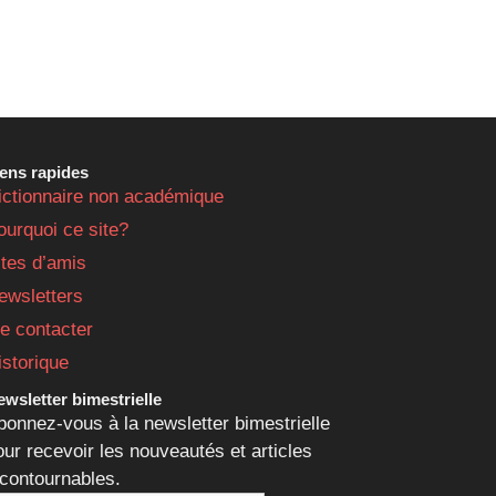
iens rapides
ictionnaire non académique
ourquoi ce site?
ites d’amis
ewsletters
e contacter
istorique
wsletter bimestrielle
bonnez-vous à la newsletter bimestrielle
our recevoir les nouveautés et articles
ncontournables.