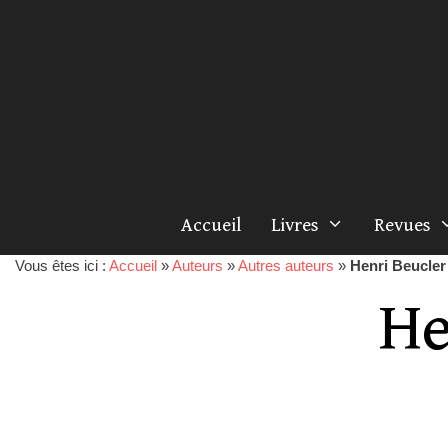
Accueil
Livres
Revues
Vous êtes ici :
Accueil
»
Auteurs
»
Autres auteurs
»
Henri Beucler
He