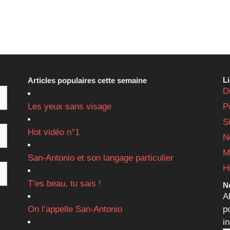
L
Articles populaires cette semaine
D
Les yeux sans visage
P
S
Hot vidéo n°1
N
M
San-Antonio et son langage particulier
H
T’es beau, tu sais !
Ne
A
On l’appelle San-Antonio
p
i