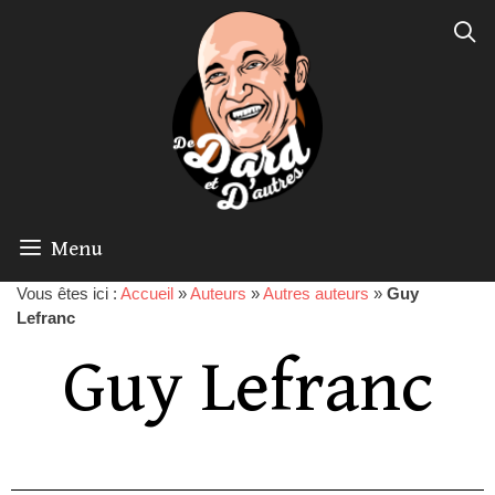
Menu
Vous êtes ici :
Accueil
»
Auteurs
»
Autres auteurs
»
Guy
Lefranc
Guy Lefranc