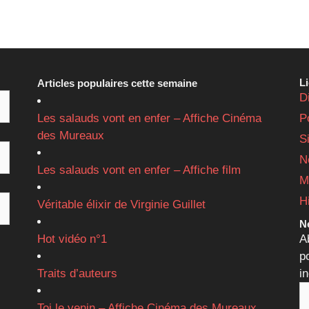
L
Articles populaires cette semaine
D
Les salauds vont en enfer – Affiche Cinéma
P
des Mureaux
S
N
Les salauds vont en enfer – Affiche film
M
H
Véritable élixir de Virginie Guillet
Ne
Hot vidéo n°1
A
p
Traits d’auteurs
i
Toi le venin – Affiche Cinéma des Mureaux