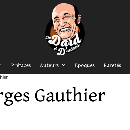
Préfaces
Auteurs
Epoques
Raretés
hier
rges Gauthier