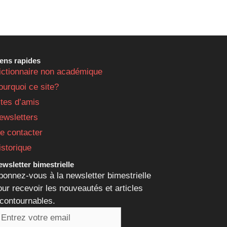
iens rapides
ictionnaire non académique
ourquoi ce site?
ites d’amis
ewsletters
e contacter
istorique
wsletter bimestrielle
bonnez-vous à la newsletter bimestrielle
our recevoir les nouveautés et articles
ncontournables.