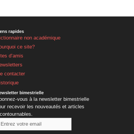
iens rapides
ictionnaire non académique
ourquoi ce site?
ites d’amis
ewsletters
e contacter
istorique
wsletter bimestrielle
bonnez-vous à la newsletter bimestrielle
our recevoir les nouveautés et articles
ncontournables.