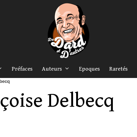
Préfaces
Auteurs
Epoques
Raretés
lbecq
çoise Delbecq