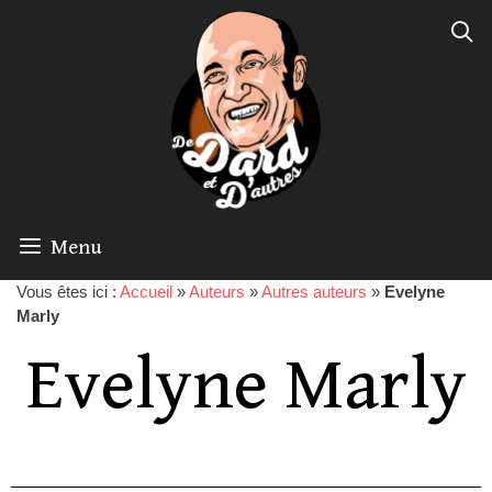
Menu
Vous êtes ici :
Accueil
»
Auteurs
»
Autres auteurs
»
Evelyne
Marly
Evelyne Marly