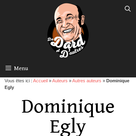
Menu
Vous êtes ici :
Accueil
»
Auteurs
»
Autres auteurs
»
Dominique
Egly
Dominique
Egly