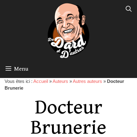
Menu
Vous êtes ici :
Accueil
»
Auteurs
»
Autres auteurs
»
Docteur
Brunerie
Docteur
Brunerie