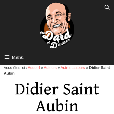
Menu
Vous êtes ici :
Accueil
»
Auteurs
»
Autres auteurs
»
Didier Saint
Aubin
Didier Saint
Aubin