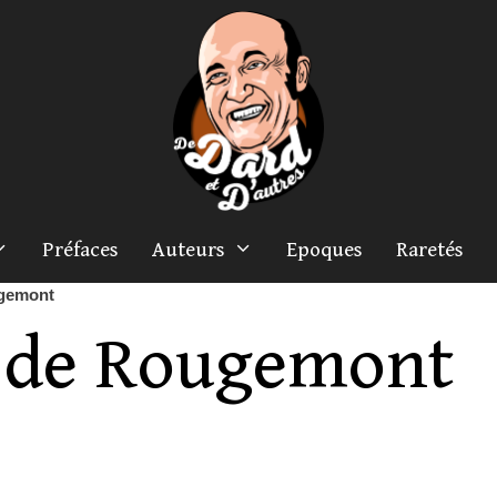
Préfaces
Auteurs
Epoques
Raretés
gemont
 de Rougemont