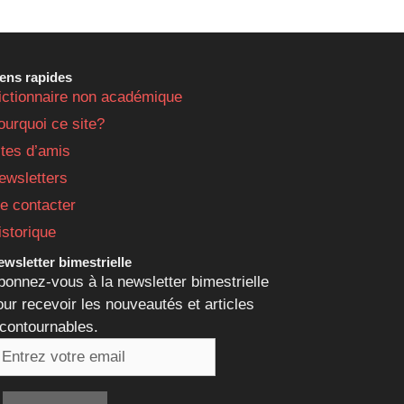
iens rapides
ictionnaire non académique
ourquoi ce site?
ites d’amis
ewsletters
e contacter
istorique
wsletter bimestrielle
bonnez-vous à la newsletter bimestrielle
our recevoir les nouveautés et articles
ncontournables.