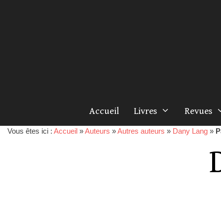
Accueil
Livres
Revues
Vous êtes ici :
Accueil
»
Auteurs
»
Autres auteurs
»
Dany Lang
»
P