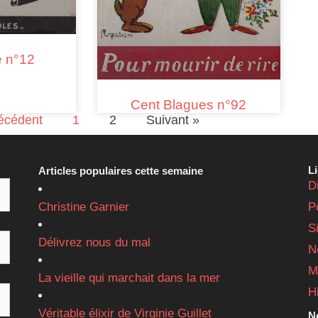
e n°12
Cent Blagues n°92
écédent
1
2
Suivant »
L
Articles populaires cette semaine
D
Christine Garnier
P
S
Délivrez nous du mal
N
M
La vieille qui marchait dans la mer
H
Véritable élixir de Virginie Guillet
Ne