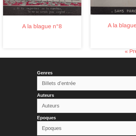
A la blagu
A la blague n°8
« Pr
Genres
Auteurs
Epoques