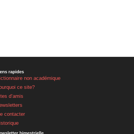
iens rapides
ictionnaire non académique
ourquoi ce site?
ites d’amis
ewsletters
e contacter
istorique
wsletter bimestrielle