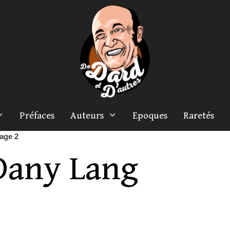
Préfaces
Auteurs
Epoques
Raretés
age 2
Dany Lang