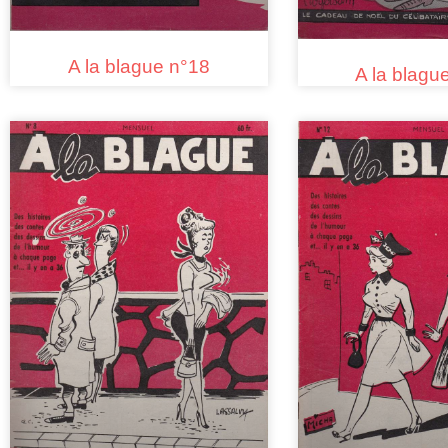
A la blague n°18
A la blagu