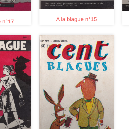
A la blague n°15
e n°17