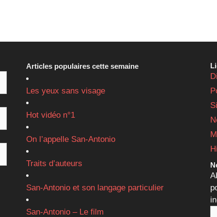
L
Articles populaires cette semaine
D
Les yeux sans visage
P
S
Hot vidéo n°1
N
M
On l’appelle San-Antonio
H
Traits d’auteurs
Ne
A
San-Antonio et son langage particulier
p
i
San-Antonio – Le film