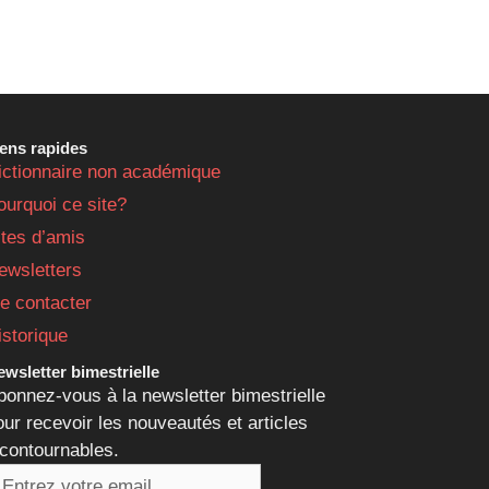
iens rapides
ictionnaire non académique
ourquoi ce site?
ites d’amis
ewsletters
e contacter
istorique
wsletter bimestrielle
bonnez-vous à la newsletter bimestrielle
our recevoir les nouveautés et articles
ncontournables.