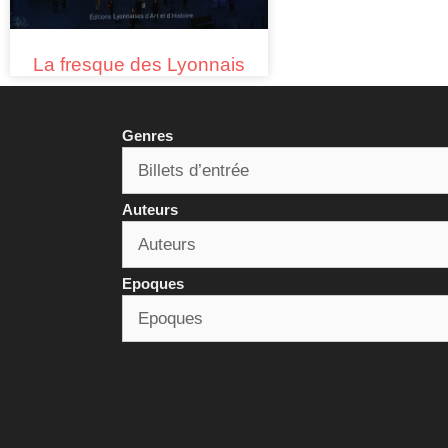
La fresque des Lyonnais
Genres
Auteurs
Epoques