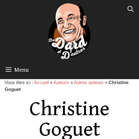
Menu
Vous êtes ici :
Accueil
»
Auteurs
»
Autres auteurs
»
Christine
Goguet
Christine
Goguet