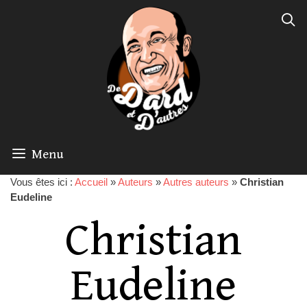
Menu
Vous êtes ici :
Accueil
»
Auteurs
»
Autres auteurs
»
Christian
Eudeline
Christian
Eudeline