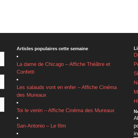
L
Articles populaires cette semaine
D
La dame de Chicago – Affiche Théâtre et
P
Confetti
S
N
Les salauds vont en enfer – Affiche Cinéma
M
des Mureaux
H
Toi le venin – Affiche Cinéma des Mureaux
Ne
A
San-Antonio – Le film
p
i