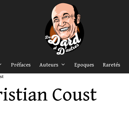
Préfaces
Auteurs
Epoques
Raretés
st
istian Coust