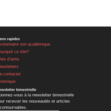
iens rapides
ictionnaire non académique
ourquoi ce site?
ites d’amis
ewsletters
e contacter
istorique
wsletter bimestrielle
bonnez-vous à la newsletter bimestrielle
our recevoir les nouveautés et articles
ncontournables.