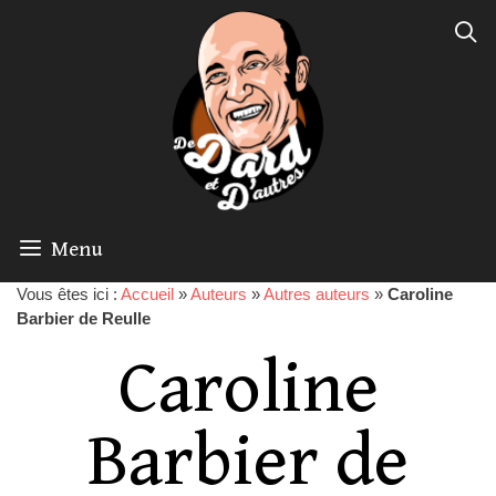
Menu
Vous êtes ici :
Accueil
»
Auteurs
»
Autres auteurs
»
Caroline
Barbier de Reulle
Caroline
Barbier de