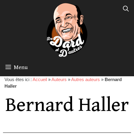
Menu
Vous êtes ici :
Accueil
»
Auteurs
»
Autres auteurs
»
Bernard
Haller
Bernard Haller