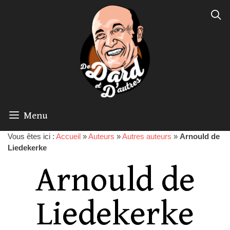
Menu
Vous êtes ici :
Accueil
»
Auteurs
»
Autres auteurs
»
Arnould de
Liedekerke
Arnould de
Liedekerke