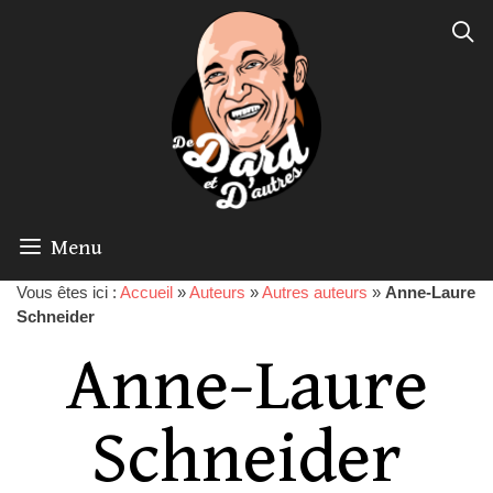
Menu
Vous êtes ici :
Accueil
»
Auteurs
»
Autres auteurs
»
Anne-Laure
Schneider
Anne-Laure
Schneider