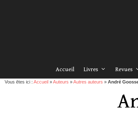
Accueil
Livres
Revues
Vous êtes ici :
Accueil
»
Auteurs
»
Autres auteurs
»
André Gooss
An