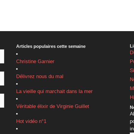
L
Articles populaires cette semaine
D
Christine Garnier
P
S
Délivrez nous du mal
N
M
La vieille qui marchait dans la mer
H
Véritable élixir de Virginie Guillet
Ne
A
Hot vidéo n°1
p
i