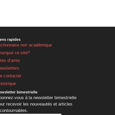
iens rapides
ictionnaire non académique
ourquoi ce site?
ites d’amis
ewsletters
e contacter
istorique
wsletter bimestrielle
bonnez-vous à la newsletter bimestrielle
our recevoir les nouveautés et articles
ncontournables.