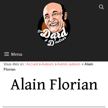
Menu
Vous êtes ici :
Accueil
»
Auteurs
»
Autres auteurs
»
Alain
Florian
Alain Florian