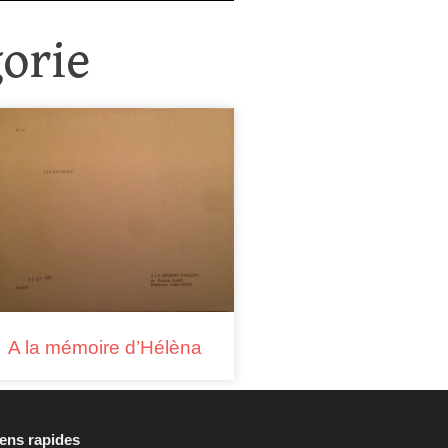
orie
A la mémoire d’Hélèna
iens rapides