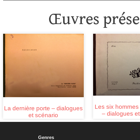
Œuvres présen
Les six hommes 
La dernière porte – dialogues
– dialogues et
et scénario
Genres