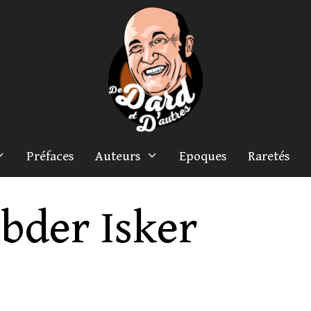
Préfaces
Auteurs
Epoques
Raretés
bder Isker