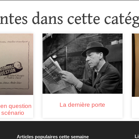
tes dans cette catég
La dernière porte
en question
 scénario
L
Articles populaires cette semaine