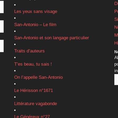
D
Les yeux sans visage
P
S
San-Antonio – Le film
N
M
San-Antonio et son langage particulier
H
Traits d’auteurs
Ne
A
T’es beau, tu sais !
p
i
On l’appelle San-Antonio
Le Hérisson n°1671
Littérature vagabonde
Le Généreux n°27