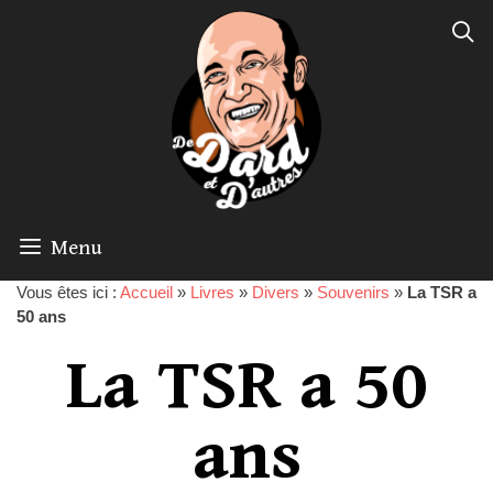
Menu
Vous êtes ici :
Accueil
»
Livres
»
Divers
»
Souvenirs
»
La TSR a
50 ans
La TSR a 50
ans