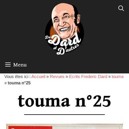
Menu
Vous êtes ici :
Accueil
»
Revues
»
Ecrits Frederic Dard
»
touma
»
touma n°25
touma n°25