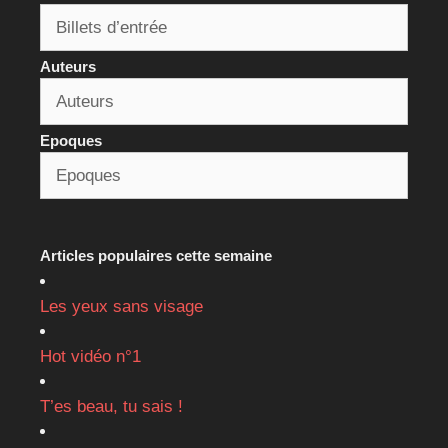
Auteurs
Epoques
Articles populaires cette semaine
Les yeux sans visage
Hot vidéo n°1
T’es beau, tu sais !