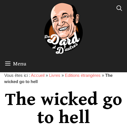
Menu
Vous êtes ici :
Accueil
»
Livres
»
Editions étrangères
»
The
wicked go to hell
The wicked go
to hell