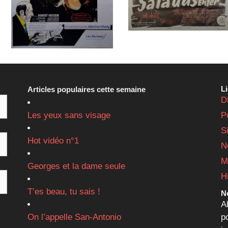
L
Articles populaires cette semaine
D
Les yeux sans visage
P
S
Hot vidéo n°1
N
M
Georges et la dame seule
H
T’es beau, tu sais !
Ne
A
On l’appelle San-Antonio
p