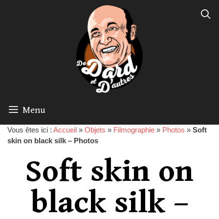
Menu
Vous êtes ici :
Accueil
»
Objets
»
Filmographie
»
Photos
»
Soft
skin on black silk – Photos
Soft skin on
black silk –