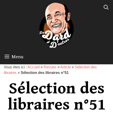
Menu
Vous êtes ici :
Accueil
»
Revues
»
Article
»
Sélection des
libraires
»
Sélection des libraires n°51
Sélection des
libraires n°51