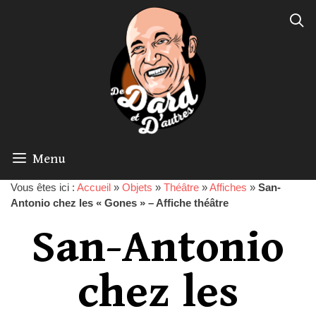
Menu
Vous êtes ici :
Accueil
»
Objets
»
Théâtre
»
Affiches
»
San-
Antonio chez les « Gones » – Affiche théâtre
San-Antonio
chez les