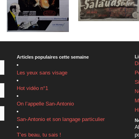
L
Articles populaires cette semaine
D
Les yeux sans visage
P
S
Hot vidéo n°1
N
M
On l’appelle San-Antonio
H
San-Antonio et son langage particulier
Ne
A
T’es beau, tu sais !
p