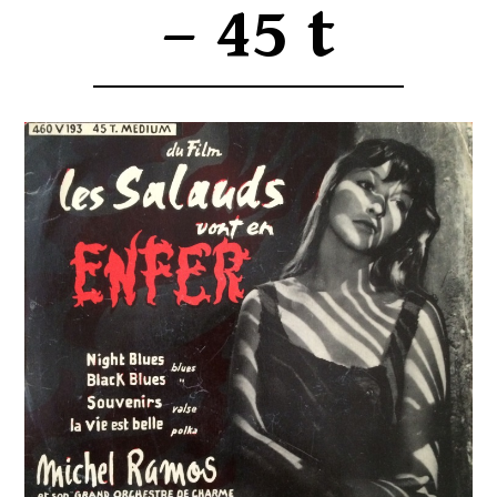
– 45 t