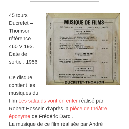
45 tours
Ducretet –
Thomson
référence
460 V 193.
Date de
sortie : 1956
Ce disque
contient les
musiques du
film
Les salauds vont en enfer
réalisé par
Robert Hossein d’après la
pièce de théâtre
éponyme
de Frédéric Dard .
La musique de ce film réalisée par André