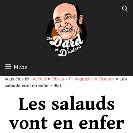
Menu
Vous êtes ici :
Accueil
»
Objets
»
Filmographie
»
Disques
»
Les
salauds vont en enfer – 45 t
Les salauds
vont en enfer