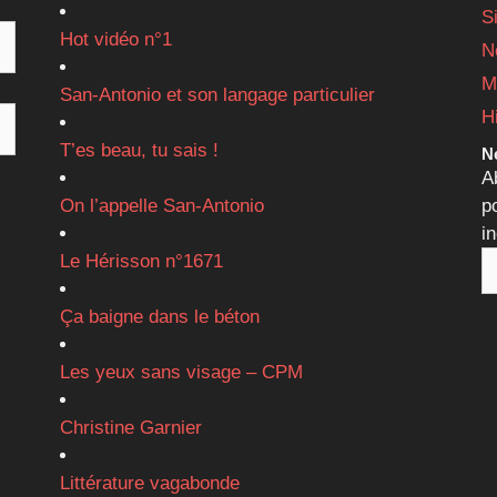
S
Hot vidéo n°1
N
M
San-Antonio et son langage particulier
H
T’es beau, tu sais !
Ne
A
On l’appelle San-Antonio
p
i
Le Hérisson n°1671
Ça baigne dans le béton
Les yeux sans visage – CPM
Christine Garnier
Littérature vagabonde