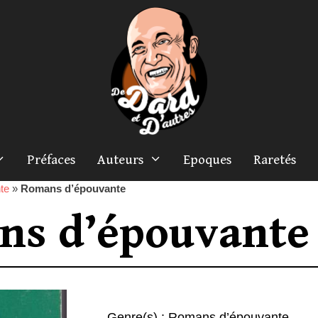
Préfaces
Auteurs
Epoques
Raretés
te
»
Romans d’épouvante
ns d’épouvante
Genre(s) :
Romans d’épouvante