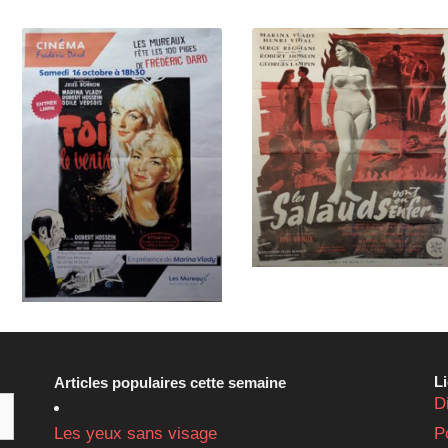
L
Articles populaires cette semaine
D
Les yeux sans visage
P