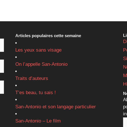
L
Articles populaires cette semaine
D
Les yeux sans visage
P
S
On l’appelle San-Antonio
N
M
Traits d’auteurs
H
T’es beau, tu sais !
Ne
A
San-Antonio et son langage particulier
p
i
San-Antonio – Le film