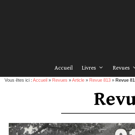
Accueil
Livres
Revues
Vous êtes ici :
Accueil
»
Revues
»
Article
»
Revue 813
»
Revue 81
Revu