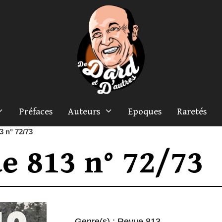
Préfaces
Auteurs
Epoques
Raretés
3 n° 72/73
e 813 n° 72/73
Genre(s) :
Revue 813