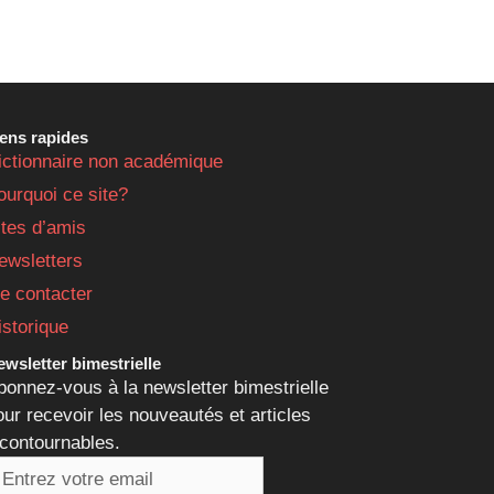
iens rapides
ictionnaire non académique
ourquoi ce site?
ites d’amis
ewsletters
e contacter
istorique
wsletter bimestrielle
bonnez-vous à la newsletter bimestrielle
our recevoir les nouveautés et articles
ncontournables.