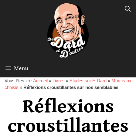
Menu
Vous êtes ici :
Accueil
»
Livres
»
Etudes sur F. Dard
»
Morceaux
choisis
»
Réflexions croustillantes sur nos semblables
Réflexions
croustillantes