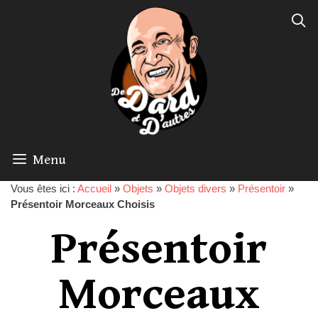
Menu
Vous êtes ici :
Accueil
»
Objets
»
Objets divers
»
Présentoir
»
Présentoir Morceaux Choisis
Présentoir
Morceaux