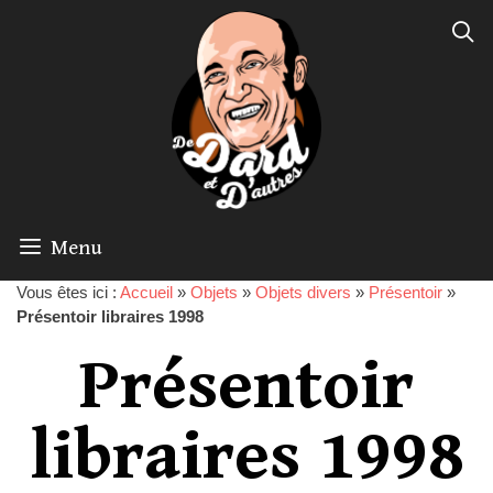
Menu
Vous êtes ici :
Accueil
»
Objets
»
Objets divers
»
Présentoir
»
Présentoir libraires 1998
Présentoir
libraires 1998