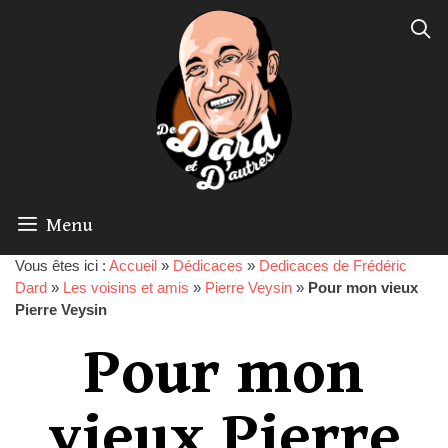
Menu
Vous êtes ici :
Accueil
»
Dédicaces
»
Dedicaces de Frédéric
Dard
»
Les voisins et amis
»
Pierre Veysin
»
Pour mon vieux
Pierre Veysin
Pour mon
vieux Pierre