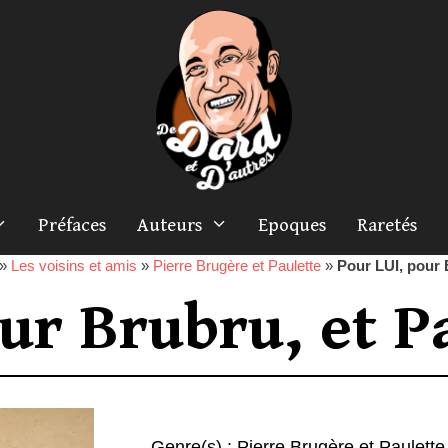
Préfaces
Auteurs
Epoques
Raretés
»
Les voisins et amis
»
Pierre Brugère et Paulette
»
Pour LUI, pour 
ur Brubru, et P
Genre(s) :
Pierre Brugère et Paulette