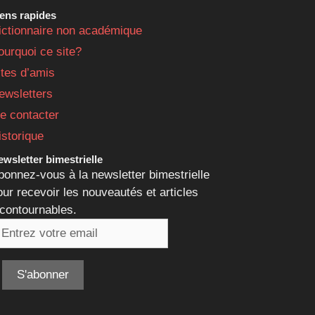
iens rapides
ictionnaire non académique
ourquoi ce site?
ites d’amis
ewsletters
e contacter
istorique
wsletter bimestrielle
bonnez-vous à la newsletter bimestrielle
our recevoir les nouveautés et articles
ncontournables.