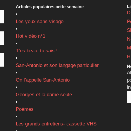
L
Articles populaires cette semaine
D
Les yeux sans visage
P
S
Hot vidéo n°1
N
M
T’es beau, tu sais !
H
San-Antonio et son langage particulier
Ne
A
On l’appelle San-Antonio
p
i
Georges et la dame seule
Poèmes
Les grands entretiens- cassette VHS