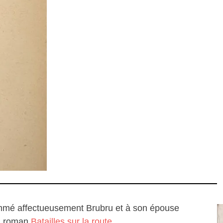
ommé affectueusement Brubru et à son épouse
du roman
Batailles sur la route
.