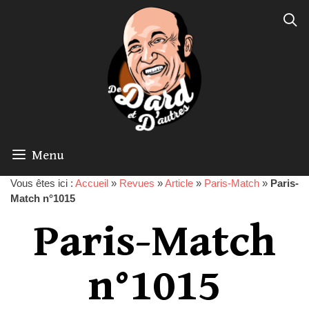
Menu
Vous êtes ici :
Accueil
»
Revues
»
Article
»
Paris-Match
»
Paris-
Match n°1015
Paris-Match
n°1015