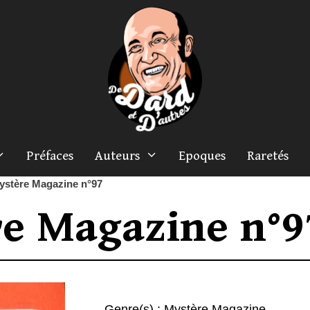
Préfaces
Auteurs
Epoques
Raretés
ystère Magazine n°97
e Magazine n°9
Genre(s) :
Mystère Magazine