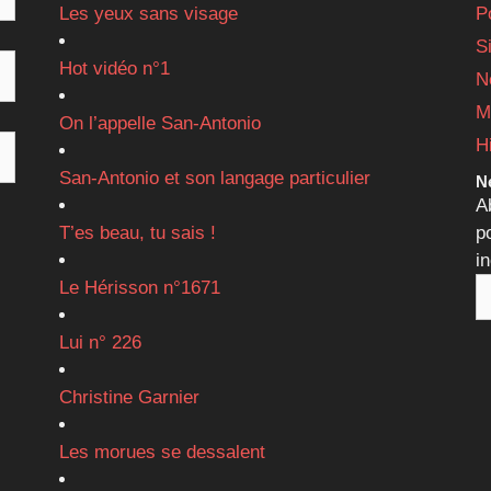
Les yeux sans visage
P
S
Hot vidéo n°1
N
M
On l’appelle San-Antonio
H
San-Antonio et son langage particulier
Ne
A
T’es beau, tu sais !
p
i
Le Hérisson n°1671
Lui n° 226
Christine Garnier
Les morues se dessalent