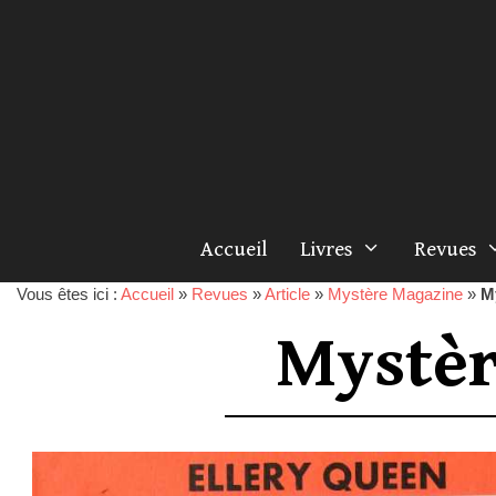
Accueil
Livres
Revues
Vous êtes ici :
Accueil
»
Revues
»
Article
»
Mystère Magazine
»
M
Mystèr