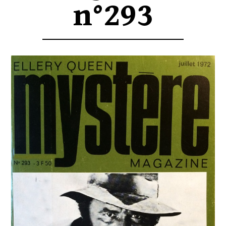
n°293