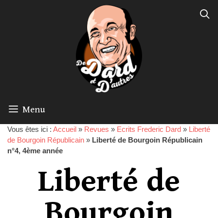
Menu
Vous êtes ici :
Accueil
»
Revues
»
Ecrits Frederic Dard
»
Liberté
de Bourgoin Républicain
»
Liberté de Bourgoin Républicain
n°4, 4ème année
Liberté de
Bourgoin