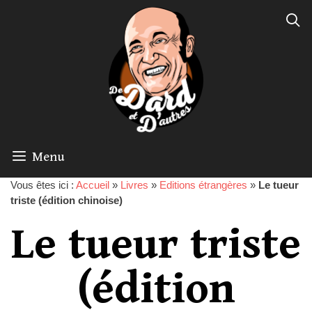
Menu
Vous êtes ici :
Accueil
»
Livres
»
Editions étrangères
»
Le tueur
triste (édition chinoise)
Le tueur triste
(édition