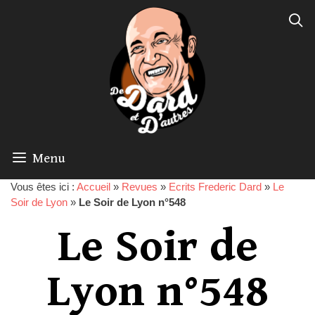
Menu
Vous êtes ici :
Accueil
»
Revues
»
Ecrits Frederic Dard
»
Le
Soir de Lyon
»
Le Soir de Lyon n°548
Le Soir de
Lyon n°548