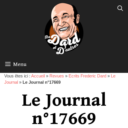
Menu
Vous êtes ici :
Accueil
»
Revues
»
Ecrits Frederic Dard
»
Le
Journal
»
Le Journal n°17669
Le Journal
n°17669