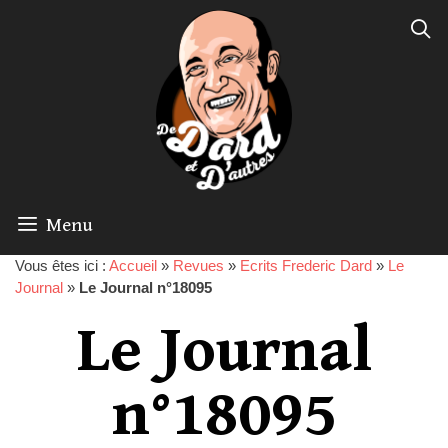
Menu
Vous êtes ici :
Accueil
»
Revues
»
Ecrits Frederic Dard
»
Le
Journal
»
Le Journal n°18095
Le Journal
n°18095