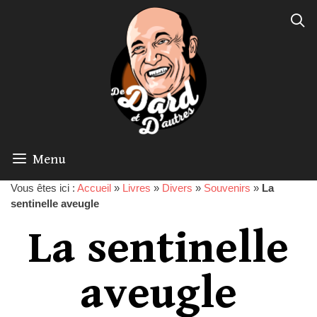
Menu
Vous êtes ici :
Accueil
»
Livres
»
Divers
»
Souvenirs
»
La
sentinelle aveugle
La sentinelle
aveugle